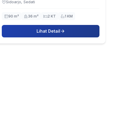
Sidoarjo, Sedati
90 m²
36 m²
2 KT
1 KM
Lihat Detail