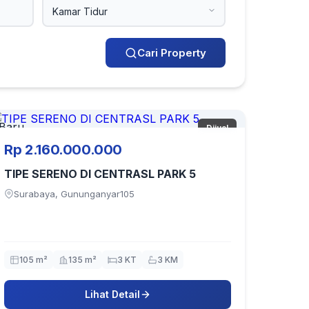
Cari Property
Baru
Dijual
Rp 2.160.000.000
TIPE SERENO DI CENTRASL PARK 5
Surabaya, Gununganyar105
105 m²
135 m²
3 KT
3 KM
Lihat Detail