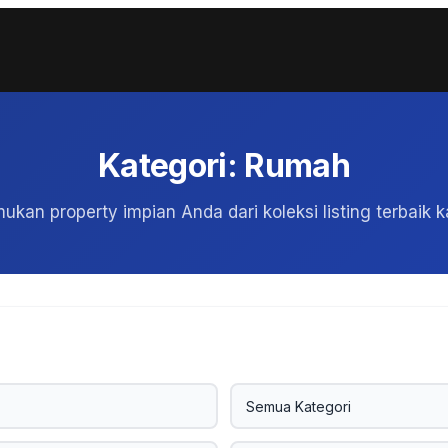
Kategori: Rumah
ukan property impian Anda dari koleksi listing terbaik k