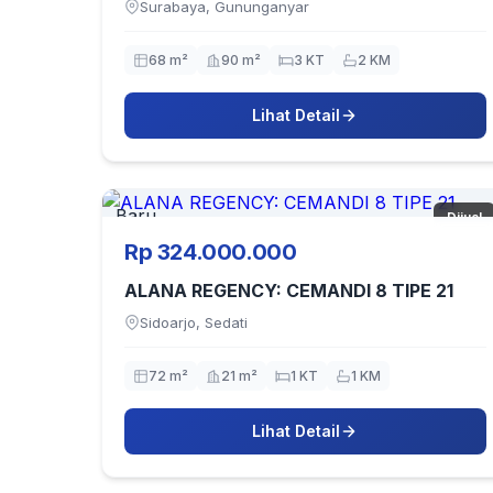
Surabaya, Gununganyar
68 m²
90 m²
3 KT
2 KM
Lihat Detail
Baru
Dijual
Rp 324.000.000
ALANA REGENCY: CEMANDI 8 TIPE 21
Sidoarjo, Sedati
72 m²
21 m²
1 KT
1 KM
Lihat Detail