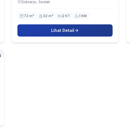
Sidoarjo, Sedati
72 m²
32 m²
2 KT
1 KM
Lihat Detail